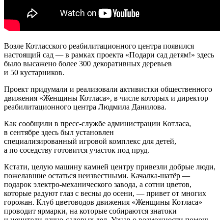
Возле Котласского реабилитационного центра появился
настоящий сад — в рамках проекта «Подари сад детям!» здесь
было высажено более 300 декоративных деревьев
и 50 кустарников.
Проект придумали и реализовали активистки общественного
движения «Женщины Котласа», в числе которых и директор
реабилитационного центра Людмила Данилова.
Как сообщили в пресс-службе администрации Котласа,
в сентябре здесь был установлен
специализированный игровой комплекс для детей,
а по соседству готовится участок под пруд.
Кстати, целую машину камней центру привезли добрые люди,
пожелавшие остаться неизвестными. Качалка-шатёр —
подарок электро-механического завода, а сотни цветов,
которые радуют глаз с весны до осени, — привет от многих
горожан. Клуб цветоводов движения «Женщины Котласа»
проводит ярмарки, на которые собираются знатоки
и ценители дачно-садовых дел. Узнав о возможности помочь